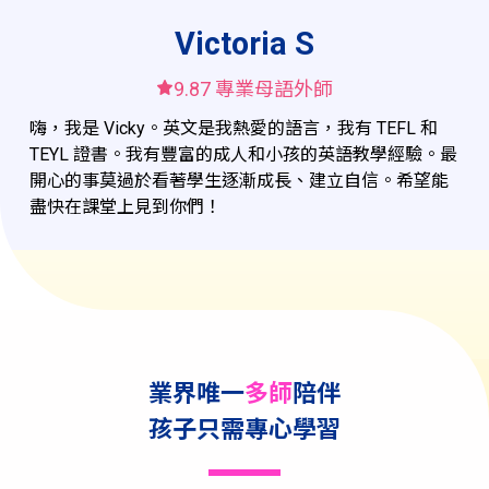
Jessica G
9.79
專業母語外師
哈囉！我是 Jessica，今年 24 歲，擁有心理學及教育學
位。我幽默風趣，又有創造力，而且極具耐心，有著兩
年以上的幼兒及青少年英語教學經驗，期待能和你在課
程中相遇！
業界唯一
多師
陪伴
孩子只需專心學習