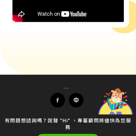
有問題想諮詢嗎？說聲 "Hi" ，專屬顧問將儘快為您服
務